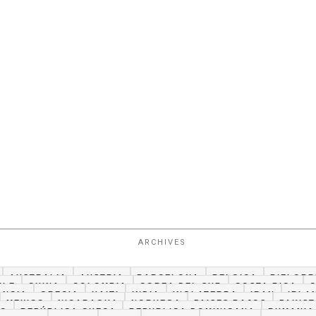
ARCHIVES
AUSTRALIA
AUSTRIA
BARCELONA
BELGICA
BIELORR
ILE
CHINA
COLOMBIA
COREA DEL SUR
COSTA RICA
ANCIA
GRECIA
HAITI
INDIA
INGLATERRA
IRAN
IRLA
MEXICO
NICARAGUA
NORUEGA
PAISES BAJOS
PAKIS
CO
REPÚBLICA CHECA
REPUBLICA DOMINICANA
RUMANIA