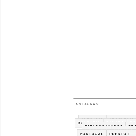
INSTAGRAM
ALEMANIA
ARGENTINA
BULGARIA
CANADA
CH
ESTADOS UNIDOS
FR
LITHUANIA
MALASIA
PORTUGAL
PUERTO RI