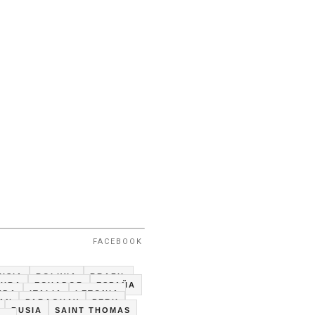
FACEBOOK
USIA
BOLIVIA
BRAZIL
CUBA
ECUADOR
ESPAÑA
NDA
ITALIA
LETONIA
TAN
PARAGUAY
PERU
RUSIA
SAINT THOMAS