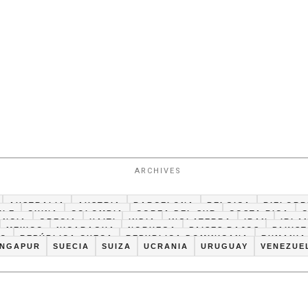
ARCHIVES
AUSTRALIA
AUSTRIA
BARCELONA
BELGICA
BIELORR
ILE
CHINA
COLOMBIA
COREA DEL SUR
COSTA RICA
ANCIA
GRECIA
HAITI
INDIA
INGLATERRA
IRAN
IRLA
MEXICO
NICARAGUA
NORUEGA
PAISES BAJOS
PAKIS
CO
REPÚBLICA CHECA
REPUBLICA DOMINICANA
RUMANIA
INGAPUR
SUECIA
SUIZA
UCRANIA
URUGUAY
VENEZUE