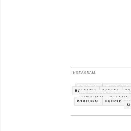
INSTAGRAM
ALEMANIA
ARGENTINA
BULGARIA
CANADA
CH
ESTADOS UNIDOS
FR
LITHUANIA
MALASIA
PORTUGAL
PUERTO RI
S