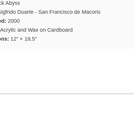
ck Abyss
igfrido Duarte
-
San Francisco de Macoris
ed:
2000
Acrylic and Wax
on
Cardboard
ons:
12"
×
18.5"