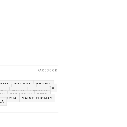
FACEBOOK
USIA
BOLIVIA
BRAZIL
CUBA
ECUADOR
ESPAÑA
NDA
ITALIA
LETONIA
TAN
PARAGUAY
PERU
RUSIA
SAINT THOMAS
LA