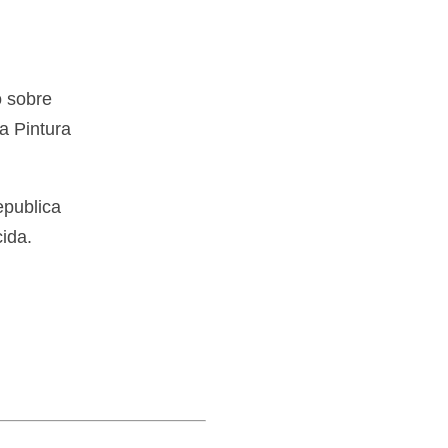
o sobre
a Pintura
epublica
ida.