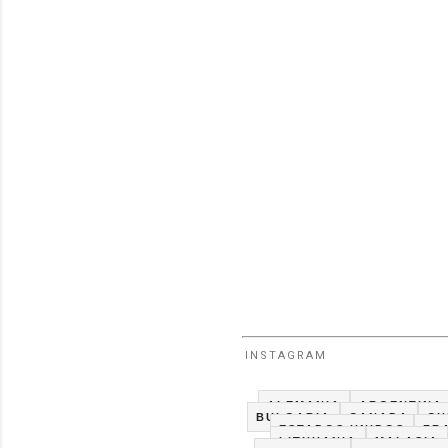
INSTAGRAM
ALEMANIA
ARGENTINA
BULGARIA
CANADA
CH
ESTADOS UNIDOS
FR
LITHUANIA
MALASIA