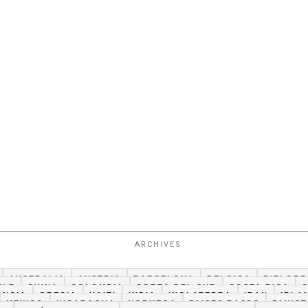
ARCHIVES
AUSTRALIA
AUSTRIA
BARCELONA
BELGICA
BIELORR
ILE
CHINA
COLOMBIA
COREA DEL SUR
COSTA RICA
ANCIA
GRECIA
HAITI
INDIA
INGLATERRA
IRAN
IRLA
MEXICO
NICARAGUA
NORUEGA
PAISES BAJOS
PAKIS