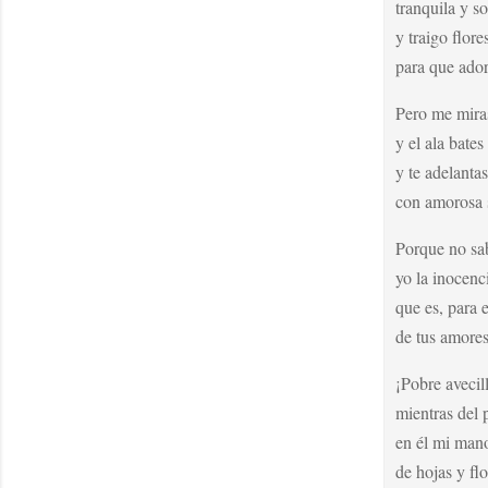
tranquila y so
y traigo flore
para que ador
Pero me miras
y el ala bates
y te adelantas
con amorosa s
Porque no sa
yo la inocenci
que es, para 
de tus amores 
¡Pobre avecil
mientras del 
en él mi man
de hojas y flo