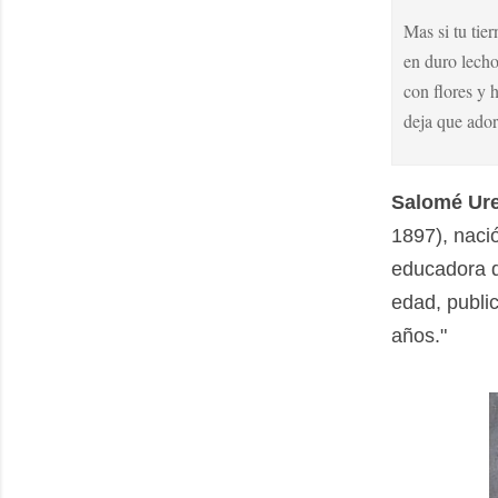
Mas si tu tier
en duro lecho
con flores y h
deja que ador
Salomé Ure
1897), naci
educadora d
edad, publi
años."