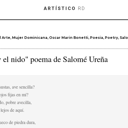
Skip to main content
ARTÍSTICO
RD
l Arte
Mujer Dominicana
Oscar Marin Bonetti
Poesia
Poetry
Sal
y el nido" poema de Salomé Ureña
ustas, ave sencilla?
ojos fijas en mí?
o, pobre avecilla,
 lejos de aquí.
ueco de piedra dura,