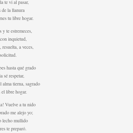
la te vi al pasar,
s de la llanura
nes tu libre hogar.
 y te estremeces,
 con inquietud,
, resuelta, a veces,
olicitud.
bes hasta qué grado
a sé respetar,
el alma tierna, sagrado
el libre hogar.
la! Vuelve a tu nido
prado me alejo yo;
o lecho mullido
res te preparó.