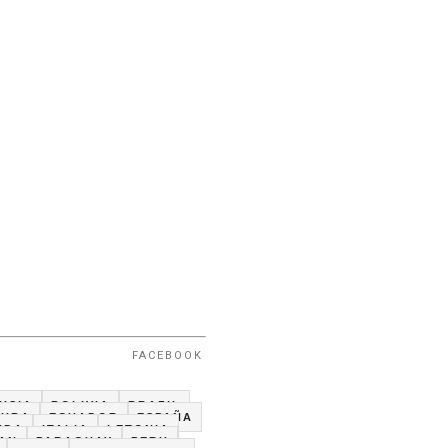
FACEBOOK
USIA
BOLIVIA
BRAZIL
CUBA
ECUADOR
ESPAÑA
NDA
ITALIA
LETONIA
TAN
PARAGUAY
PERU