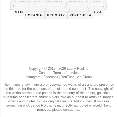
PAISES BAJOS
PAKISTAN
PARAGUAY
PERU
PORTUGAL
PUERTO RICO
REPÚBLICA CHECA
REPUBLICA DOMINICANA
RUMANIA
RUSIA
SAINT THOMAS
SINGAPUR
SUECIA
SUIZA
UCRANIA
URUGUAY
VENEZUELA
Copyright © 2012 - 2026 Leony Paulino
Contact
|
Terms of service
Instagram
|
Facebook
|
YouTube
|
Art Group
The images shown here are of copyrighted works of art and are presented
on this site for the purposes of criticism and comment. The copyright of
the works shown in the photos is the property of the artists, galleries,
museums or collectors and/or buyers. We do our best to attribute images,
videos and quotes to their original creators and sources. If you see
something on Artistico RD that is incorrectly attributed or would like it
removed, please contact us.