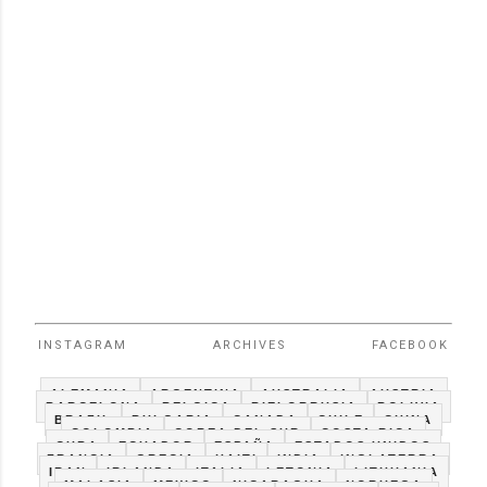
INSTAGRAM
ARCHIVES
FACEBOOK
ALEMANIA
ARGENTINA
AUSTRALIA
AUSTRIA
BARCELONA
BELGICA
BIELORRUSIA
BOLIVIA
BRAZIL
BULGARIA
CANADA
CHILE
CHINA
COLOMBIA
COREA DEL SUR
COSTA RICA
CUBA
ECUADOR
ESPAÑA
ESTADOS UNIDOS
FRANCIA
GRECIA
HAITI
INDIA
INGLATERRA
IRAN
IRLANDA
ITALIA
LETONIA
LITHUANIA
MALASIA
MEXICO
NICARAGUA
NORUEGA