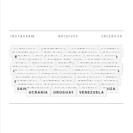
INSTAGRAM
ARCHIVES
FACEBOOK
ALEMANIA
ARGENTINA
AUSTRALIA
AUSTRIA
BARCELONA
BELGICA
BIELORRUSIA
BOLIVIA
BRAZIL
BULGARIA
CANADA
CHILE
CHINA
COLOMBIA
COREA DEL SUR
COSTA RICA
CUBA
ECUADOR
ESPAÑA
ESTADOS UNIDOS
FRANCIA
GRECIA
HAITI
INDIA
INGLATERRA
IRAN
IRLANDA
ITALIA
LETONIA
LITHUANIA
MALASIA
MEXICO
NICARAGUA
NORUEGA
PAISES BAJOS
PAKISTAN
PARAGUAY
PERU
PORTUGAL
PUERTO RICO
REPÚBLICA CHECA
REPUBLICA DOMINICANA
RUMANIA
RUSIA
SAINT THOMAS
SINGAPUR
SUECIA
SUIZA
UCRANIA
URUGUAY
VENEZUELA