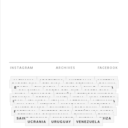
INSTAGRAM
ARCHIVES
FACEBOOK
ALEMANIA
ARGENTINA
AUSTRALIA
AUSTRIA
BARCELONA
BELGICA
BIELORRUSIA
BOLIVIA
BRAZIL
BULGARIA
CANADA
CHILE
CHINA
COLOMBIA
COREA DEL SUR
COSTA RICA
CUBA
ECUADOR
ESPAÑA
ESTADOS UNIDOS
FRANCIA
GRECIA
HAITI
INDIA
INGLATERRA
IRAN
IRLANDA
ITALIA
LETONIA
LITHUANIA
MALASIA
MEXICO
NICARAGUA
NORUEGA
PAISES BAJOS
PAKISTAN
PARAGUAY
PERU
PORTUGAL
PUERTO RICO
REPÚBLICA CHECA
REPUBLICA DOMINICANA
RUMANIA
RUSIA
SAINT THOMAS
SINGAPUR
SUECIA
SUIZA
UCRANIA
URUGUAY
VENEZUELA