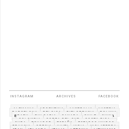
INSTAGRAM
ARCHIVES
FACEBOOK
ALEMANIA
ARGENTINA
AUSTRALIA
AUSTRIA
BARCELONA
BELGICA
BIELORRUSIA
BOLIVIA
BRAZIL
BULGARIA
CANADA
CHILE
CHINA
COLOMBIA
COREA DEL SUR
COSTA RICA
CUBA
ECUADOR
ESPAÑA
ESTADOS UNIDOS
FRANCIA
GRECIA
HAITI
INDIA
INGLATERRA