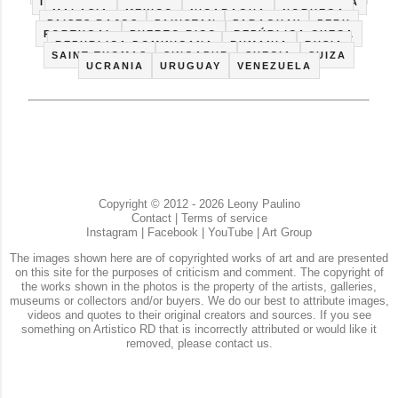
IRAN
IRLANDA
ITALIA
LETONIA
LITHUANIA
MALASIA
MEXICO
NICARAGUA
NORUEGA
PAISES BAJOS
PAKISTAN
PARAGUAY
PERU
PORTUGAL
PUERTO RICO
REPÚBLICA CHECA
REPUBLICA DOMINICANA
RUMANIA
RUSIA
SAINT THOMAS
SINGAPUR
SUECIA
SUIZA
UCRANIA
URUGUAY
VENEZUELA
Copyright © 2012 - 2026 Leony Paulino
Contact
|
Terms of service
Instagram
|
Facebook
|
YouTube
|
Art Group
The images shown here are of copyrighted works of art and are presented
on this site for the purposes of criticism and comment. The copyright of
the works shown in the photos is the property of the artists, galleries,
museums or collectors and/or buyers. We do our best to attribute images,
videos and quotes to their original creators and sources. If you see
something on Artistico RD that is incorrectly attributed or would like it
removed, please contact us.