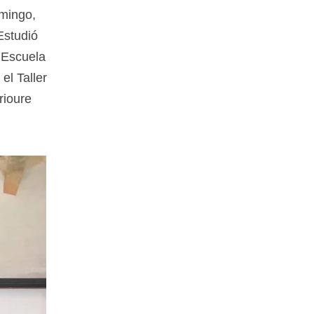
omingo,
Estudió
a Escuela
el Taller
rioure