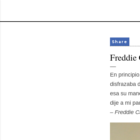
Share
Freddie
En principio
disfrazaba 
esa su mane
dije a mi pa
– Freddie Ca