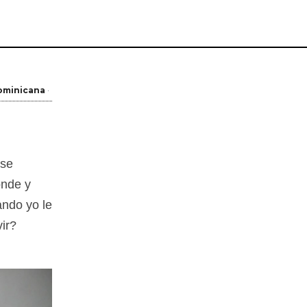
ominicana
 se
onde y
ando yo le
vir?