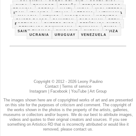
COLOMBIA
COREA DEL SUR
COSTA RICA
CUBA
ECUADOR
ESPAÑA
ESTADOS UNIDOS
FRANCIA
GRECIA
HAITI
INDIA
INGLATERRA
IRAN
IRLANDA
ITALIA
LETONIA
LITHUANIA
MALASIA
MEXICO
NICARAGUA
NORUEGA
PAISES BAJOS
PAKISTAN
PARAGUAY
PERU
PORTUGAL
PUERTO RICO
REPÚBLICA CHECA
REPUBLICA DOMINICANA
RUMANIA
RUSIA
SAINT THOMAS
SINGAPUR
SUECIA
SUIZA
UCRANIA
URUGUAY
VENEZUELA
Copyright © 2012 - 2026 Leony Paulino
Contact
|
Terms of service
Instagram
|
Facebook
|
YouTube
|
Art Group
The images shown here are of copyrighted works of art and are presented
on this site for the purposes of criticism and comment. The copyright of
the works shown in the photos is the property of the artists, galleries,
museums or collectors and/or buyers. We do our best to attribute images,
videos and quotes to their original creators and sources. If you see
something on Artistico RD that is incorrectly attributed or would like it
removed, please contact us.