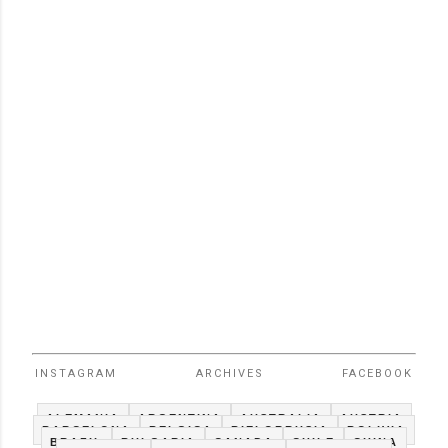
INSTAGRAM
ARCHIVES
FACEBOOK
ALEMANIA
ARGENTINA
AUSTRALIA
AUSTRIA
BARCELONA
BELGICA
BIELORRUSIA
BOLIVIA
BRAZIL
BULGARIA
CANADA
CHILE
CHINA