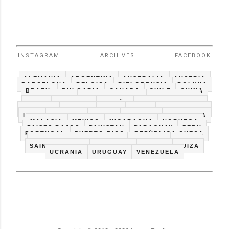
INSTAGRAM
ARCHIVES
FACEBOOK
ALEMANIA
ARGENTINA
AUSTRALIA
AUSTRIA
BARCELONA
BELGICA
BIELORRUSIA
BOLIVIA
BRAZIL
BULGARIA
CANADA
CHILE
CHINA
COLOMBIA
COREA DEL SUR
COSTA RICA
CUBA
ECUADOR
ESPAÑA
ESTADOS UNIDOS
FRANCIA
GRECIA
HAITI
INDIA
INGLATERRA
IRAN
IRLANDA
ITALIA
LETONIA
LITHUANIA
MALASIA
MEXICO
NICARAGUA
NORUEGA
PAISES BAJOS
PAKISTAN
PARAGUAY
PERU
PORTUGAL
PUERTO RICO
REPÚBLICA CHECA
REPUBLICA DOMINICANA
RUMANIA
RUSIA
SAINT THOMAS
SINGAPUR
SUECIA
SUIZA
UCRANIA
URUGUAY
VENEZUELA