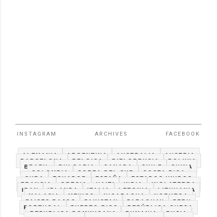
INSTAGRAM
ARCHIVES
FACEBOOK
ALEMANIA
ARGENTINA
AUSTRALIA
AUSTRIA
BARCELONA
BELGICA
BIELORRUSIA
BOLIVIA
BRAZIL
BULGARIA
CANADA
CHILE
CHINA
COLOMBIA
COREA DEL SUR
COSTA RICA
CUBA
ECUADOR
ESPAÑA
ESTADOS UNIDOS
FRANCIA
GRECIA
HAITI
INDIA
INGLATERRA
IRAN
IRLANDA
ITALIA
LETONIA
LITHUANIA
MALASIA
MEXICO
NICARAGUA
NORUEGA
PAISES BAJOS
PAKISTAN
PARAGUAY
PERU
PORTUGAL
PUERTO RICO
REPÚBLICA CHECA
REPUBLICA DOMINICANA
RUMANIA
RUSIA