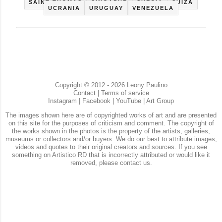
SAINT THOMAS
SINGAPUR
SUECIA
SUIZA
UCRANIA
URUGUAY
VENEZUELA
Copyright © 2012 - 2026 Leony Paulino
Contact
|
Terms of service
Instagram
|
Facebook
|
YouTube
|
Art Group
The images shown here are of copyrighted works of art and are presented
on this site for the purposes of criticism and comment. The copyright of
the works shown in the photos is the property of the artists, galleries,
museums or collectors and/or buyers. We do our best to attribute images,
videos and quotes to their original creators and sources. If you see
something on Artistico RD that is incorrectly attributed or would like it
removed, please contact us.