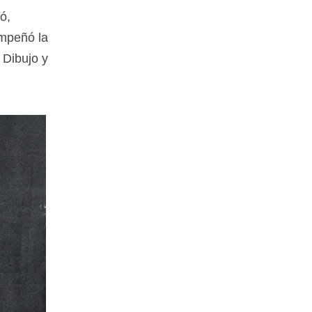
ó,
mpeñó la
 Dibujo y