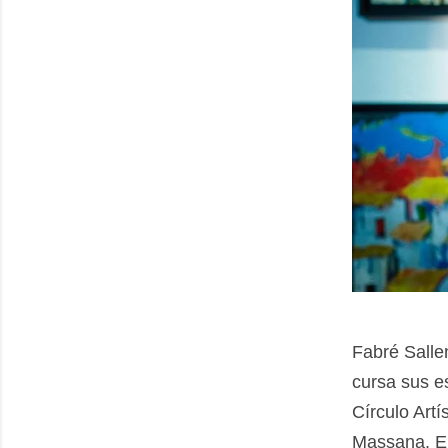
Fabré Sallen
cursa sus es
Círculo Artí
Massana. En