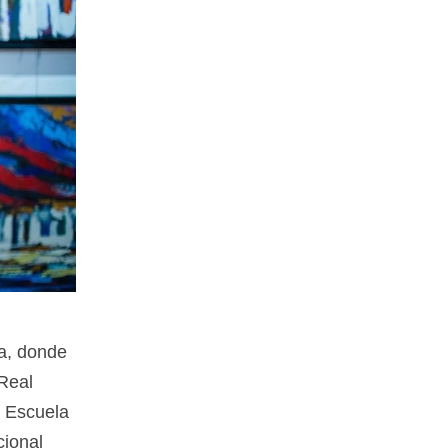
na, donde
 Real
la Escuela
cional