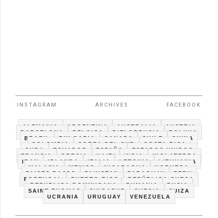
INSTAGRAM
ARCHIVES
FACEBOOK
ALEMANIA
ARGENTINA
AUSTRALIA
AUSTRIA
BARCELONA
BELGICA
BIELORRUSIA
BOLIVIA
BRAZIL
BULGARIA
CANADA
CHILE
CHINA
COLOMBIA
COREA DEL SUR
COSTA RICA
CUBA
ECUADOR
ESPAÑA
ESTADOS UNIDOS
FRANCIA
GRECIA
HAITI
INDIA
INGLATERRA
IRAN
IRLANDA
ITALIA
LETONIA
LITHUANIA
MALASIA
MEXICO
NICARAGUA
NORUEGA
PAISES BAJOS
PAKISTAN
PARAGUAY
PERU
PORTUGAL
PUERTO RICO
REPÚBLICA CHECA
REPUBLICA DOMINICANA
RUMANIA
RUSIA
SAINT THOMAS
SINGAPUR
SUECIA
SUIZA
UCRANIA
URUGUAY
VENEZUELA