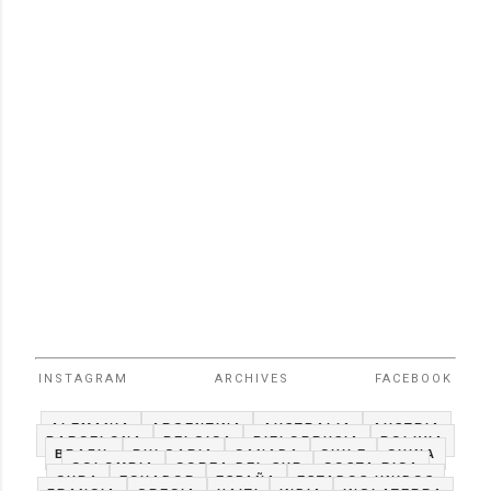
INSTAGRAM
ARCHIVES
FACEBOOK
ALEMANIA
ARGENTINA
AUSTRALIA
AUSTRIA
BARCELONA
BELGICA
BIELORRUSIA
BOLIVIA
BRAZIL
BULGARIA
CANADA
CHILE
CHINA
COLOMBIA
COREA DEL SUR
COSTA RICA
CUBA
ECUADOR
ESPAÑA
ESTADOS UNIDOS