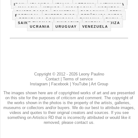
FRANCIA
GRECIA
HAITI
INDIA
INGLATERRA
IRAN
IRLANDA
ITALIA
LETONIA
LITHUANIA
MALASIA
MEXICO
NICARAGUA
NORUEGA
PAISES BAJOS
PAKISTAN
PARAGUAY
PERU
PORTUGAL
PUERTO RICO
REPÚBLICA CHECA
REPUBLICA DOMINICANA
RUMANIA
RUSIA
SAINT THOMAS
SINGAPUR
SUECIA
SUIZA
UCRANIA
URUGUAY
VENEZUELA
Copyright © 2012 - 2026 Leony Paulino
Contact
|
Terms of service
Instagram
|
Facebook
|
YouTube
|
Art Group
The images shown here are of copyrighted works of art and are presented
on this site for the purposes of criticism and comment. The copyright of
the works shown in the photos is the property of the artists, galleries,
museums or collectors and/or buyers. We do our best to attribute images,
videos and quotes to their original creators and sources. If you see
something on Artistico RD that is incorrectly attributed or would like it
removed, please contact us.