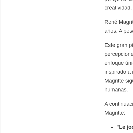
creatividad.
René Magrit
años. A pesa
Este gran p
percepcione
enfoque únic
inspirado a 
Magritte sig
humanas.
A continuac
Magritte:
"Le jo