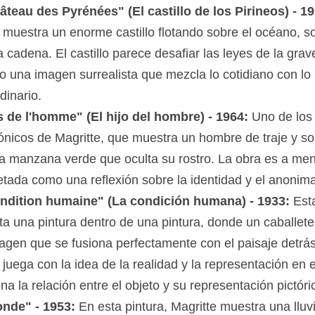
âteau des Pyrénées" (El castillo de los Pirineos) - 19
a muestra un enorme castillo flotando sobre el océano, s
 cadena. El castillo parece desafiar las leyes de la gra
o una imagen surrealista que mezcla lo cotidiano con lo
dinario.
ls de l'homme" (El hijo del hombre) - 1964:
Uno de los 
ónicos de Magritte, que muestra un hombre de traje y s
a manzana verde que oculta su rostro. La obra es a me
etada como una reflexión sobre la identidad y el anonima
ndition humaine" (La condición humana) - 1933:
Est
ta una pintura dentro de una pintura, donde un caballete
agen que se fusiona perfectamente con el paisaje detrás
 juega con la idea de la realidad y la representación en el
na la relación entre el objeto y su representación pictóri
nde" - 1953:
En esta pintura, Magritte muestra una lluv