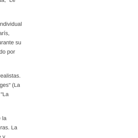
ndividual
rís,
urante su
ado por
ealistas.
ges" (La
 "La
 la
ras. La
e y