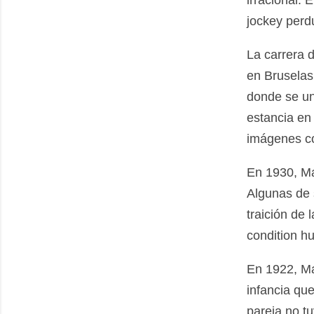
jockey perdu
La carrera 
en Bruselas.
donde se un
estancia en 
imágenes co
En 1930, Ma
Algunas de 
traición de 
condition h
En 1922, Ma
infancia qu
pareja no tu