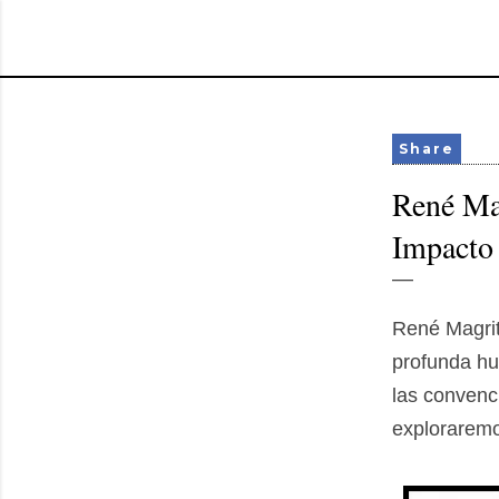
Share
René Mag
Impacto 
René Magrit
profunda hue
las convenci
exploraremos