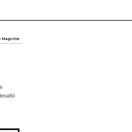
 Magritte
a
desafió