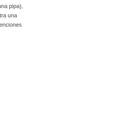
na pipa),
tra una
venciones