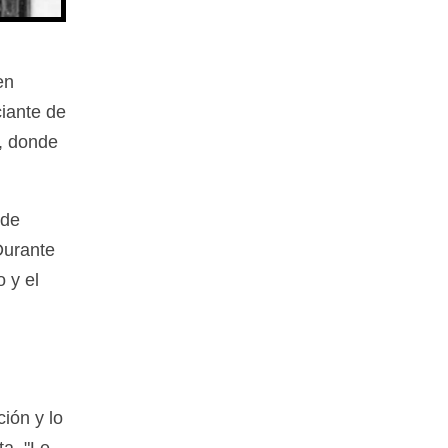
en
ciante de
0, donde
 de
Durante
 y el
ión y lo
ta, "Le