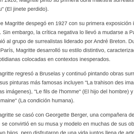
" (El jinete perdido).
de Magritte despegó en 1927 con su primera exposición i
 Sin embargo, la crítica negativa lo llevó a mudarse a Pa
ió al grupo de surrealistas liderado por André Breton. D
París, Magritte desarrolló su estilo distintivo, caracteriz
tidianas colocadas en contextos inesperados.
gritte regresó a Bruselas y continuó pintando obras surr
sus pinturas más famosas incluyen "La trahison des ima
las imágenes), "Le fils de l'homme" (El hijo del hombre) y
umaine" (La condición humana).
gritte se casó con Georgette Berger, una compañera de
e se convirtió en su musa y modelo en muchas de sus ob
vo hijos, pero disfrutaron de una vida juntos llena de art