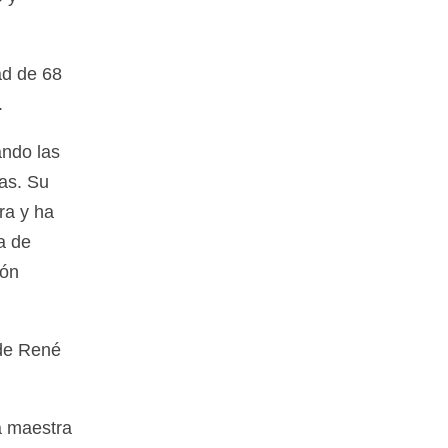
ad de 68
.
ando las
ras. Su
ra y ha
a de
ión
 de René
a maestra