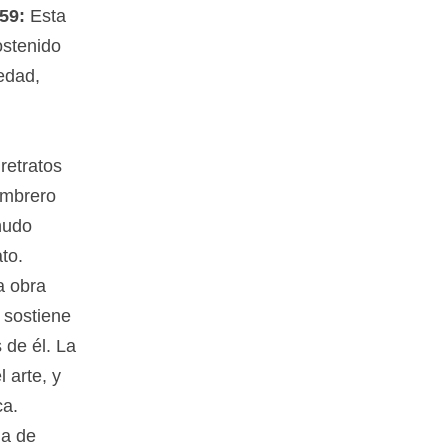
59:
Esta
ostenido
vedad,
retratos
ombrero
nudo
to.
a obra
 sostiene
 de él. La
 arte, y
ca.
ia de