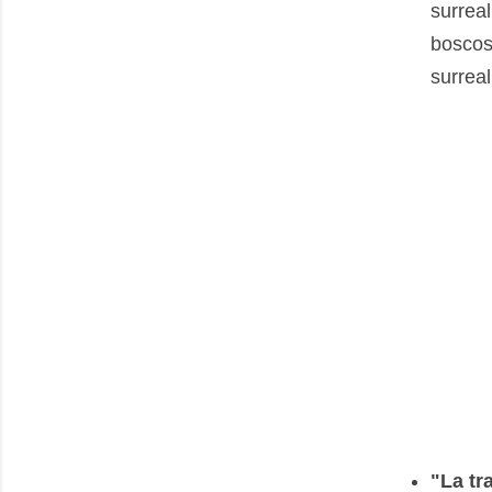
surreal
boscos
surrea
"La tr