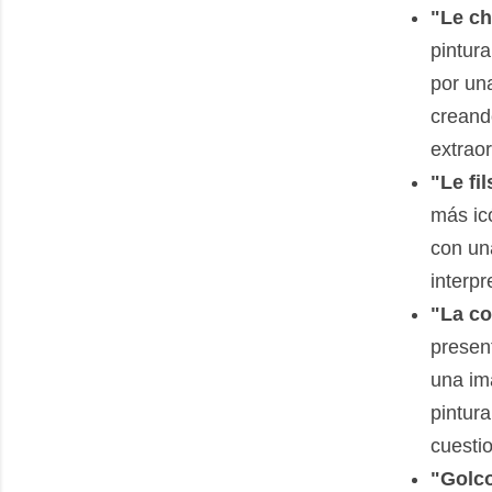
"Le ch
pintur
por una
creand
extraor
"Le fi
más ic
con un
interpr
"La co
presen
una im
pintura
cuestio
"Golco