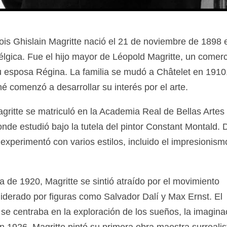
is Ghislain Magritte nació el 21 de noviembre de 1898 
élgica. Fue el hijo mayor de Léopold Magritte, un comer
 su esposa Régina. La familia se mudó a Châtelet en 191
é comenzó a desarrollar su interés por el arte.
gritte se matriculó en la Academia Real de Bellas Artes
nde estudió bajo la tutela del pintor Constant Montald. 
experimentó con varios estilos, incluido el impresionismo
a de 1920, Magritte se sintió atraído por el movimiento
 liderado por figuras como Salvador Dalí y Max Ernst. El
se centraba en la exploración de los sueños, la imaginac
En 1926, Magritte pintó su primera obra maestra surrealis