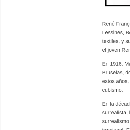
René Franço
Lessines, B
textiles, y
el joven Ren
En 1916, Ma
Bruselas, do
estos años, 
cubismo.
En la décad
surrealista,
surrealismo 
irracional. 