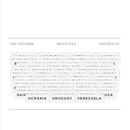
INSTAGRAM
ARCHIVES
FACEBOOK
ALEMANIA
ARGENTINA
AUSTRALIA
AUSTRIA
BARCELONA
BELGICA
BIELORRUSIA
BOLIVIA
BRAZIL
BULGARIA
CANADA
CHILE
CHINA
COLOMBIA
COREA DEL SUR
COSTA RICA
CUBA
ECUADOR
ESPAÑA
ESTADOS UNIDOS
FRANCIA
GRECIA
HAITI
INDIA
INGLATERRA
IRAN
IRLANDA
ITALIA
LETONIA
LITHUANIA
MALASIA
MEXICO
NICARAGUA
NORUEGA
PAISES BAJOS
PAKISTAN
PARAGUAY
PERU
PORTUGAL
PUERTO RICO
REPÚBLICA CHECA
REPUBLICA DOMINICANA
RUMANIA
RUSIA
SAINT THOMAS
SINGAPUR
SUECIA
SUIZA
UCRANIA
URUGUAY
VENEZUELA