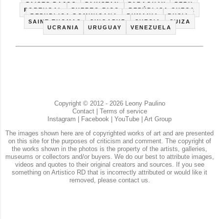
PAISES BAJOS
PAKISTAN
PARAGUAY
PERU
PORTUGAL
PUERTO RICO
REPÚBLICA CHECA
REPUBLICA DOMINICANA
RUMANIA
RUSIA
SAINT THOMAS
SINGAPUR
SUECIA
SUIZA
UCRANIA
URUGUAY
VENEZUELA
Copyright © 2012 - 2026 Leony Paulino
Contact
|
Terms of service
Instagram
|
Facebook
|
YouTube
|
Art Group
The images shown here are of copyrighted works of art and are presented
on this site for the purposes of criticism and comment. The copyright of
the works shown in the photos is the property of the artists, galleries,
museums or collectors and/or buyers. We do our best to attribute images,
videos and quotes to their original creators and sources. If you see
something on Artistico RD that is incorrectly attributed or would like it
removed, please contact us.