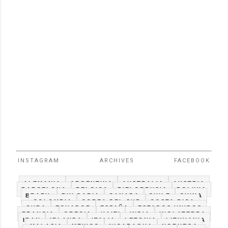
INSTAGRAM
ARCHIVES
FACEBOOK
ALEMANIA
ARGENTINA
AUSTRALIA
AUSTRIA
BARCELONA
BELGICA
BIELORRUSIA
BOLIVIA
BRAZIL
BULGARIA
CANADA
CHILE
CHINA
COLOMBIA
COREA DEL SUR
COSTA RICA
CUBA
ECUADOR
ESPAÑA
ESTADOS UNIDOS
FRANCIA
GRECIA
HAITI
INDIA
INGLATERRA
IRAN
IRLANDA
ITALIA
LETONIA
LITHUANIA
MALASIA
MEXICO
NICARAGUA
NORUEGA