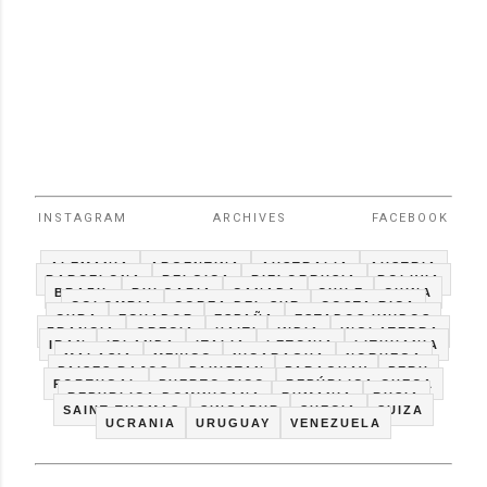
INSTAGRAM
ARCHIVES
FACEBOOK
ALEMANIA
ARGENTINA
AUSTRALIA
AUSTRIA
BARCELONA
BELGICA
BIELORRUSIA
BOLIVIA
BRAZIL
BULGARIA
CANADA
CHILE
CHINA
COLOMBIA
COREA DEL SUR
COSTA RICA
CUBA
ECUADOR
ESPAÑA
ESTADOS UNIDOS
FRANCIA
GRECIA
HAITI
INDIA
INGLATERRA
IRAN
IRLANDA
ITALIA
LETONIA
LITHUANIA
MALASIA
MEXICO
NICARAGUA
NORUEGA
PAISES BAJOS
PAKISTAN
PARAGUAY
PERU
PORTUGAL
PUERTO RICO
REPÚBLICA CHECA
REPUBLICA DOMINICANA
RUMANIA
RUSIA
SAINT THOMAS
SINGAPUR
SUECIA
SUIZA
UCRANIA
URUGUAY
VENEZUELA