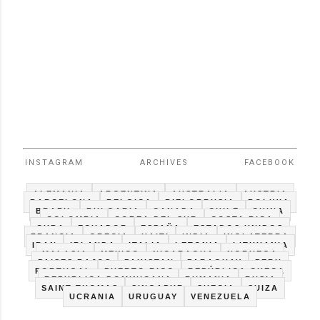
INSTAGRAM
ARCHIVES
FACEBOOK
ALEMANIA
ARGENTINA
AUSTRALIA
AUSTRIA
BARCELONA
BELGICA
BIELORRUSIA
BOLIVIA
BRAZIL
BULGARIA
CANADA
CHILE
CHINA
COLOMBIA
COREA DEL SUR
COSTA RICA
CUBA
ECUADOR
ESPAÑA
ESTADOS UNIDOS
FRANCIA
GRECIA
HAITI
INDIA
INGLATERRA
IRAN
IRLANDA
ITALIA
LETONIA
LITHUANIA
MALASIA
MEXICO
NICARAGUA
NORUEGA
PAISES BAJOS
PAKISTAN
PARAGUAY
PERU
PORTUGAL
PUERTO RICO
REPÚBLICA CHECA
REPUBLICA DOMINICANA
RUMANIA
RUSIA
SAINT THOMAS
SINGAPUR
SUECIA
SUIZA
UCRANIA
URUGUAY
VENEZUELA