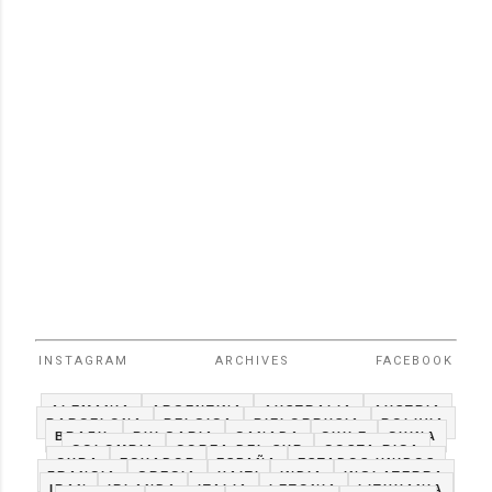
INSTAGRAM
ARCHIVES
FACEBOOK
ALEMANIA
ARGENTINA
AUSTRALIA
AUSTRIA
BARCELONA
BELGICA
BIELORRUSIA
BOLIVIA
BRAZIL
BULGARIA
CANADA
CHILE
CHINA
COLOMBIA
COREA DEL SUR
COSTA RICA
CUBA
ECUADOR
ESPAÑA
ESTADOS UNIDOS
FRANCIA
GRECIA
HAITI
INDIA
INGLATERRA
IRAN
IRLANDA
ITALIA
LETONIA
LITHUANIA