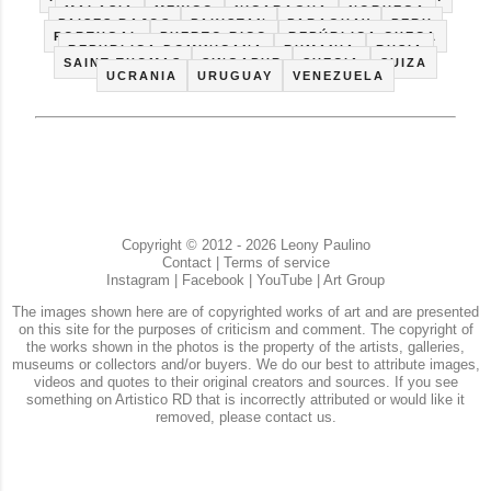
MALASIA
MEXICO
NICARAGUA
NORUEGA
PAISES BAJOS
PAKISTAN
PARAGUAY
PERU
PORTUGAL
PUERTO RICO
REPÚBLICA CHECA
REPUBLICA DOMINICANA
RUMANIA
RUSIA
SAINT THOMAS
SINGAPUR
SUECIA
SUIZA
UCRANIA
URUGUAY
VENEZUELA
Copyright © 2012 - 2026 Leony Paulino
Contact
|
Terms of service
Instagram
|
Facebook
|
YouTube
|
Art Group
The images shown here are of copyrighted works of art and are presented
on this site for the purposes of criticism and comment. The copyright of
the works shown in the photos is the property of the artists, galleries,
museums or collectors and/or buyers. We do our best to attribute images,
videos and quotes to their original creators and sources. If you see
something on Artistico RD that is incorrectly attributed or would like it
removed, please contact us.