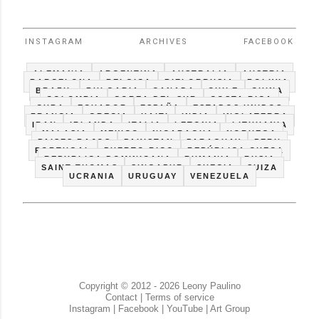
INSTAGRAM
ARCHIVES
FACEBOOK
ALEMANIA
ARGENTINA
AUSTRALIA
AUSTRIA
BARCELONA
BELGICA
BIELORRUSIA
BOLIVIA
BRAZIL
BULGARIA
CANADA
CHILE
CHINA
COLOMBIA
COREA DEL SUR
COSTA RICA
CUBA
ECUADOR
ESPAÑA
ESTADOS UNIDOS
FRANCIA
GRECIA
HAITI
INDIA
INGLATERRA
IRAN
IRLANDA
ITALIA
LETONIA
LITHUANIA
MALASIA
MEXICO
NICARAGUA
NORUEGA
PAISES BAJOS
PAKISTAN
PARAGUAY
PERU
PORTUGAL
PUERTO RICO
REPÚBLICA CHECA
REPUBLICA DOMINICANA
RUMANIA
RUSIA
SAINT THOMAS
SINGAPUR
SUECIA
SUIZA
UCRANIA
URUGUAY
VENEZUELA
Copyright © 2012 - 2026 Leony Paulino
Contact
|
Terms of service
Instagram
|
Facebook
|
YouTube
|
Art Group