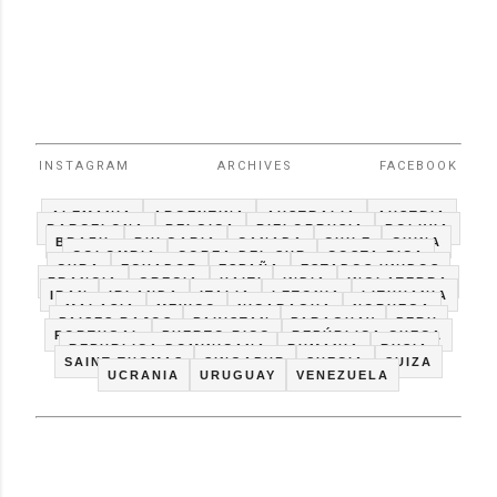
INSTAGRAM
ARCHIVES
FACEBOOK
ALEMANIA
ARGENTINA
AUSTRALIA
AUSTRIA
BARCELONA
BELGICA
BIELORRUSIA
BOLIVIA
BRAZIL
BULGARIA
CANADA
CHILE
CHINA
COLOMBIA
COREA DEL SUR
COSTA RICA
CUBA
ECUADOR
ESPAÑA
ESTADOS UNIDOS
FRANCIA
GRECIA
HAITI
INDIA
INGLATERRA
IRAN
IRLANDA
ITALIA
LETONIA
LITHUANIA
MALASIA
MEXICO
NICARAGUA
NORUEGA
PAISES BAJOS
PAKISTAN
PARAGUAY
PERU
PORTUGAL
PUERTO RICO
REPÚBLICA CHECA
REPUBLICA DOMINICANA
RUMANIA
RUSIA
SAINT THOMAS
SINGAPUR
SUECIA
SUIZA
UCRANIA
URUGUAY
VENEZUELA