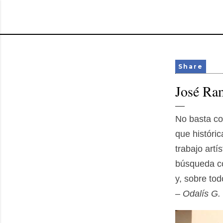
Share
José Ra
No basta co
que históri
trabajo artí
búsqueda co
y, sobre tod
– Odalís G.