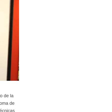
o de la
noma de
Técnicas