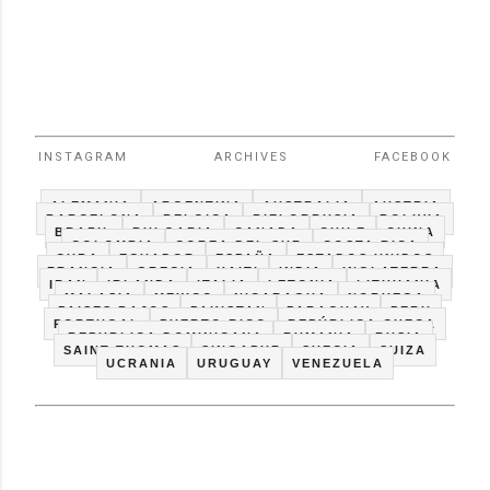
INSTAGRAM
ARCHIVES
FACEBOOK
ALEMANIA
ARGENTINA
AUSTRALIA
AUSTRIA
BARCELONA
BELGICA
BIELORRUSIA
BOLIVIA
BRAZIL
BULGARIA
CANADA
CHILE
CHINA
COLOMBIA
COREA DEL SUR
COSTA RICA
CUBA
ECUADOR
ESPAÑA
ESTADOS UNIDOS
FRANCIA
GRECIA
HAITI
INDIA
INGLATERRA
IRAN
IRLANDA
ITALIA
LETONIA
LITHUANIA
MALASIA
MEXICO
NICARAGUA
NORUEGA
PAISES BAJOS
PAKISTAN
PARAGUAY
PERU
PORTUGAL
PUERTO RICO
REPÚBLICA CHECA
REPUBLICA DOMINICANA
RUMANIA
RUSIA
SAINT THOMAS
SINGAPUR
SUECIA
SUIZA
UCRANIA
URUGUAY
VENEZUELA