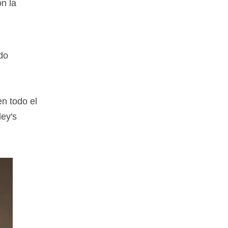
n la
do
n todo el
ley's