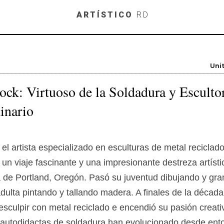
Skip to main content
ARTÍSTICO
RD
Uni
ck: Virtuoso de la Soldadura y Esculto
inario
el artista especializado en esculturas de metal reciclado
un viaje fascinante y una impresionante destreza artísti
a de Portland, Oregón. Pasó su juventud dibujando y gra
adulta pintando y tallando madera. A finales de la décad
sculpir con metal reciclado e encendió su pasión creati
 autodidactas de soldadura han evolucionado desde ent