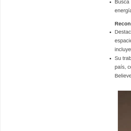
Busca i
energía
Recono
Destac
espacio
incluy
Su tra
país, c
Believ