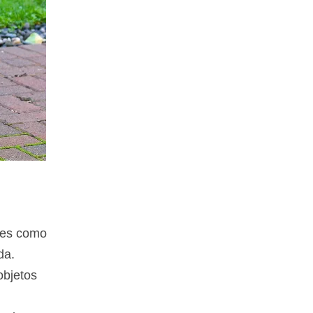
les como
da.
objetos