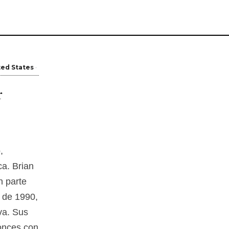
ted States
r
,
ca. Brian
n parte
a de 1990,
va. Sus
onces con