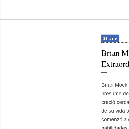
Share
Brian Mo
Extraord
Brian Mock, 
presume de 
creció cerc
de su vida 
comenzó a e
habilidades