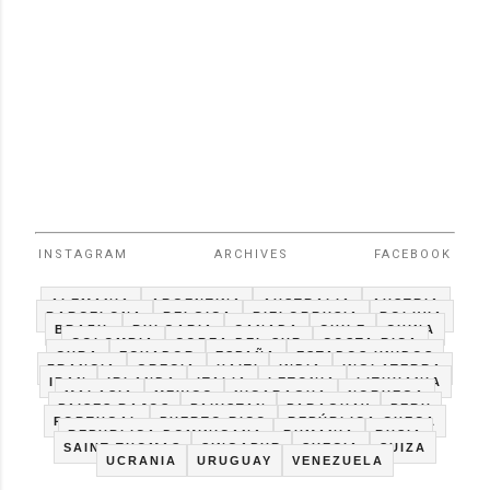
INSTAGRAM
ARCHIVES
FACEBOOK
ALEMANIA
ARGENTINA
AUSTRALIA
AUSTRIA
BARCELONA
BELGICA
BIELORRUSIA
BOLIVIA
BRAZIL
BULGARIA
CANADA
CHILE
CHINA
COLOMBIA
COREA DEL SUR
COSTA RICA
CUBA
ECUADOR
ESPAÑA
ESTADOS UNIDOS
FRANCIA
GRECIA
HAITI
INDIA
INGLATERRA
IRAN
IRLANDA
ITALIA
LETONIA
LITHUANIA
MALASIA
MEXICO
NICARAGUA
NORUEGA
PAISES BAJOS
PAKISTAN
PARAGUAY
PERU
PORTUGAL
PUERTO RICO
REPÚBLICA CHECA
REPUBLICA DOMINICANA
RUMANIA
RUSIA
SAINT THOMAS
SINGAPUR
SUECIA
SUIZA
UCRANIA
URUGUAY
VENEZUELA